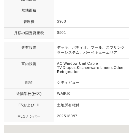
敷地面積
$963
管理費
$501
月額の固定資産税
共有設備
デッキ、パティオ、プール、スプリンク
ラーシステム、バーベキューエリア
AC Window Unit,Cable
室内設備
TV,Drapes,Kitchenware,Linens,Other,
Refrigerator
眺望
シティビュー
WAIKIKI
近隣学校(校区)
FSおよびLH
土地所有権付
202518097
MLSナンバー