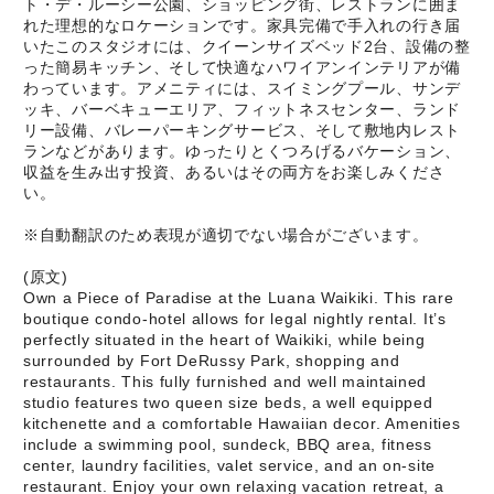
ト・デ・ルーシー公園、ショッピング街、レストランに囲ま
れた理想的なロケーションです。家具完備で手入れの行き届
いたこのスタジオには、クイーンサイズベッド2台、設備の整
った簡易キッチン、そして快適なハワイアンインテリアが備
わっています。アメニティには、スイミングプール、サンデ
ッキ、バーベキューエリア、フィットネスセンター、ランド
リー設備、バレーパーキングサービス、そして敷地内レスト
ランなどがあります。ゆったりとくつろげるバケーション、
収益を生み出す投資、あるいはその両方をお楽しみくださ
い。
※自動翻訳のため表現が適切でない場合がございます。
(原文)
Own a Piece of Paradise at the Luana Waikiki. This rare
boutique condo-hotel allows for legal nightly rental. It’s
perfectly situated in the heart of Waikiki, while being
surrounded by Fort DeRussy Park, shopping and
restaurants. This fully furnished and well maintained
studio features two queen size beds, a well equipped
kitchenette and a comfortable Hawaiian decor. Amenities
include a swimming pool, sundeck, BBQ area, fitness
center, laundry facilities, valet service, and an on-site
restaurant. Enjoy your own relaxing vacation retreat, a