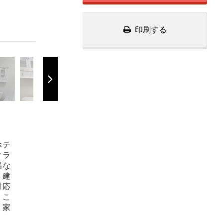
印刷する
ホテ
クラ
場な
。建
対応
。こ
。家