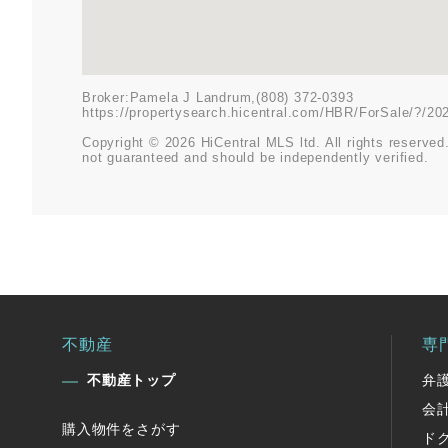
Broker:Pamela J Landrum,(808) 372-0393
https://propertysearch.hicentral.com/HBR/ForSale/?/2
Copyright © 2026 HiCentral MLS ltd. All rights reserved.
not guaranteed and should be independently verified.
不動産
専
不動産トップ
弁
会
購入物件をさがす
ド