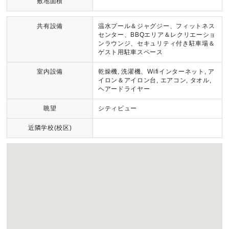
敷地面積
共有設備
温水プール＆ジャグジー、フィットネス
センター、BBQエリア＆レクリエーショ
ンラウンジ、セキュリティ付き駐車場＆
ゲスト用駐車スペース
室内設備
乾燥機, 洗濯機、Wifiインターネット, ア
イロン＆アイロン台, エアコン, タオル,
ヘアードライヤー
眺望
シティビュー
近隣学校(校区)