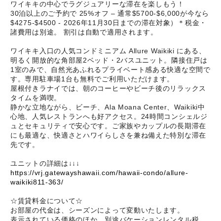
ワイキキの中心でラグジュアリーな滞在を楽しもう！
30泊以上のご予約で 25%オフ – 通常$5700-$6,000が今なら
$4275-$4500 - 2026年11月30日までの滞在対象）＊税金・
諸費用は別途。 割引は自動で適用されます。
ワイキキ入口の人気コンドミニアム Allure Waikiki にある、
明るく開放的な角部屋2ベッド・2バスユニット。隣接住戸は
1室のみで、自然光あふれるプライベート感ある快適な空間で
す。専用駐車場1台も無料でご利用いただけます。
屋根付きラナイでは、朝のコーヒーやビーチ後のリラックス
タイムを満喫。
静かな立地ながら、ビーチ、Ala Moana Center、Waikiki中
心地、人気レストランへも好アクセス。24時間コンシェルジ
ュとセキュリティで安心です。ご家族やカップルの長期滞在
にも最適な、快適さとハワイらしさを兼ね備えた特別な滞在
先です。
ユニットの詳細は↓↓↓
https://vrj.gatewayshawaii.com/hawaii-condo/allure-
waikiki811-363/
☆賃貸料金について☆
お部屋の代金は、シーズンによって変動いたします。
表示されている価格のほか、別途バケーションレンタル税