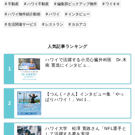
# 不動産
# ハワイ不動産
# 編集部ピックアップ物件
# ワイキキ
# ハワイ物件紹介動画
# ハワイ
# インタビュー
# 生活関連サービス
# レストラン
# カカアコ
人気記事ランキング
ハワイで活躍する小児心臓外科医 Dr.木
南 寛造にインタビュ...
【つんく♂さん】インタビュー集「やっ
ぱりハワイ！」Vol.1...
ハワイ大学 松澤 寛政さん「NFL選手と
して活躍する夢を実現...