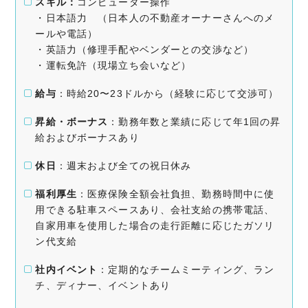
スキル：
コンピューター操作
・日本語力 （日本人の不動産オーナーさんへのメ
ールや電話）
・英語力（修理手配やベンダーとの交渉など）
・運転免許（現場立ち会いなど）
給与
：時給20〜23ドルから（経験に応じて交渉可）
昇給・ボーナス
：勤務年数と業績に応じて年1回の昇
給およびボーナスあり
休日
：週末および全ての祝日休み
福利厚生
：医療保険全額会社負担、勤務時間中に使
用できる駐車スペースあり、会社支給の携帯電話、
自家用車を使用した場合の走行距離に応じたガソリ
ン代支給
社内イベント
：定期的なチームミーティング、ラン
チ、ディナー、イベントあり