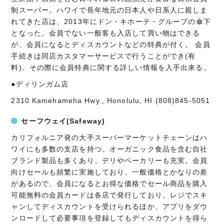
制スーパー。ハワイで長年地元の日本人や日系人に親しま
れてきた店は、2013年にドン・キホーテ・グループの傘下
となった。会員でない一般客も入店して買い物はできる
が、会員になるとディスカウントなどの特典が付く。 会員
手続きは同店カスタマーサービスで行うことができ(有
料)、その際に会員特典に関する詳しい情報を入手出来る。
●ディリンガム店
2310 Kamehameha Hwy., Honolulu, HI (808)845-5051
セーフウェイ(Safeway)
カリフォルニア発の大手スーパーマーケットチェーンはハ
ワイにも多数の支店を持つ。オーガニック食品を含む自社
ブランド製品も多くあり、デリやベーカリーも充実。会員
向けセールも頻繁に実施しており、一般価格とかなりの差
があるので、会員になるとお得な価格でセール商品を購入
可能無料の会員カードは各店で発行しており、レジでスキ
ャンしてディスカウントを受けられるほか、アプリをダウ
ンロードして必要事項を登録してもディスカウントを得ら