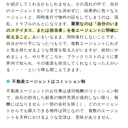
か紹介してくれるかもしれません。その流れの中で、自分
のエージェントをいつまでも決めずに、結果的に色々なエ
ージェントと、同時進行で物件の話をしてしまうのは、混
乱、トラブルのもとになります。
重要なのは「自分のいま
のステイタス、または担当者」を各エージェントに明確に
伝えること。
あいまいなまま、同時進行しないことです。
自分がやり手になったつもりで、複数エージェントにわざ
と気を持たせるような態度を取る人がいますが、絶対にや
めましょう。やり手どころか、ブラックリストのように業
界内で知られ、その後誰も担当してくれなくなった人がい
る・・・・という噂も聞こえてきます。
不動産エージェントはコミッション制
不動産エージェントのお仕事は成功報酬のコミッション制
で、自分の担当した顧客の物件売買が成約しない限り、報
酬にはなりません（一部の会社を除く）。どのエージェン
トからでも購入できる物件は同じなので、複数のエージェ
ントを天秤にかけるような交渉は、意味がありません。