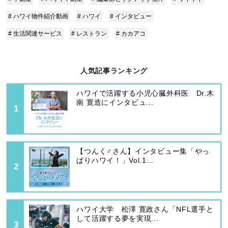
# ハワイ物件紹介動画
# ハワイ
# インタビュー
# 生活関連サービス
# レストラン
# カカアコ
人気記事ランキング
ハワイで活躍する小児心臓外科医 Dr.木
南 寛造にインタビュ...
【つんく♂さん】インタビュー集「やっ
ぱりハワイ！」Vol.1...
ハワイ大学 松澤 寛政さん「NFL選手と
して活躍する夢を実現...