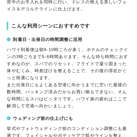
背中のお手入れを同時に行い、ドレスの映える美しいフェ
イス＆デコルテラインに仕上げます。
こんな利用シーンにおすすめです
到着日・出発日の時間調整に活用
ハワイ到着便は朝9-10時ごろが多く、ホテルのチェックイ
ンの3時ごろまで5-6時間あります。そんな待ち時間におす
すめなのが、スパでのリセット。フライトで凝り固まった
体やむくみ、時差ぼけを整えることで、その後の滞在がぐ
っと快適になります。
また出発日にもよくある空港に向かうまでに空いた最後の
数時間。パッキング済みだからお買い物もできない、そん
な時間にもスパはピッタリです。ハワイ旅の疲れはここで
解消して空港へ向かいましょう。
ウェディング前の仕上げにも
挙式やフォトウェディング前のコンディション調整にも最
適です。フェイシャルやボディケアで肌やラインを整え、