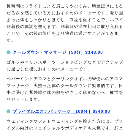
長時間のフライトによる肩こりやむくみ、時差ぼけによる
だるさを感じている方におすすめのメニューです。凝り固
まった体をしっかりとほぐし、血流を促すことで、ハワイ
到着後の体調を整えます。到着日や滞在初日に取り入れる
ことで、その後の旅行をより快適に過ごすことができま
す。
クールダウン・マッサージ［50分］$148.00
ゴルフやマリンスポーツ、ショッピングなどでアクティブ
に過ごした後におすすめのメニューです。
ペパーミントアロマとクーリングオイルのW使いのアロマ
マッサージ。火照った体のクールダウンに効果的です。日
中に受けた紫外線や体の熱をやさしく鎮めながら、疲労を
リセットします。
ブライダルエステパッケージ［100分］$340.00
ウェディングやフォトウェディングを控えた方には、ブラ
イダル向けのフェイシャルやボディケアも人気です。顔と