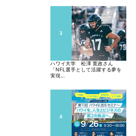
ハワイ大学 松澤 寛政さん
「NFL選手として活躍する夢を
実現...