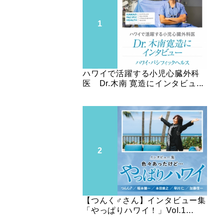
ハワイで活躍する小児心臓外科
医 Dr.木南 寛造にインタビュ...
【つんく♂さん】インタビュー集
「やっぱりハワイ！」Vol.1...