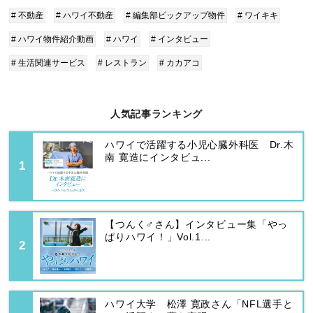
# 不動産
# ハワイ不動産
# 編集部ピックアップ物件
# ワイキキ
# ハワイ物件紹介動画
# ハワイ
# インタビュー
# 生活関連サービス
# レストラン
# カカアコ
人気記事ランキング
ハワイで活躍する小児心臓外科医 Dr.木
南 寛造にインタビュ...
【つんく♂さん】インタビュー集「やっ
ぱりハワイ！」Vol.1...
ハワイ大学 松澤 寛政さん「NFL選手と