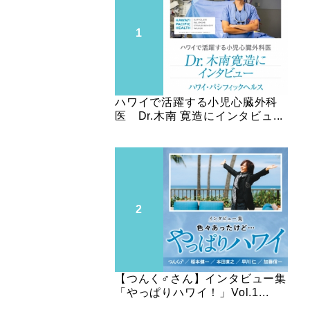
ハワイで活躍する小児心臓外科
医 Dr.木南 寛造にインタビュ...
【つんく♂さん】インタビュー集
「やっぱりハワイ！」Vol.1...