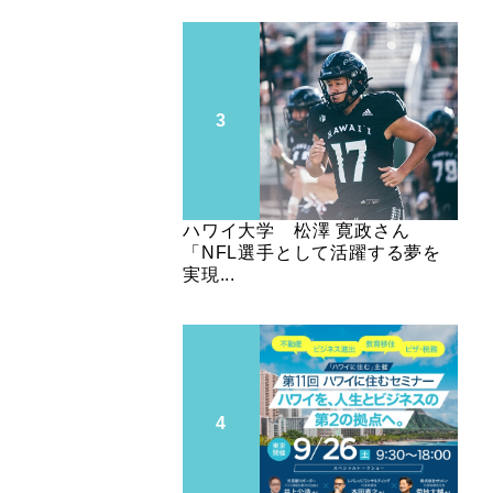
ハワイ大学 松澤 寛政さん
「NFL選手として活躍する夢を
実現...