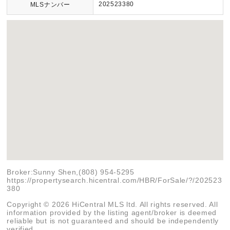
202523380
MLSナンバー
Broker:Sunny Shen,(808) 954-5295
https://propertysearch.hicentral.com/HBR/ForSale/?/202523
380
Copyright © 2026 HiCentral MLS ltd. All rights reserved. All
information provided by the listing agent/broker is deemed
reliable but is not guaranteed and should be independently
verified.