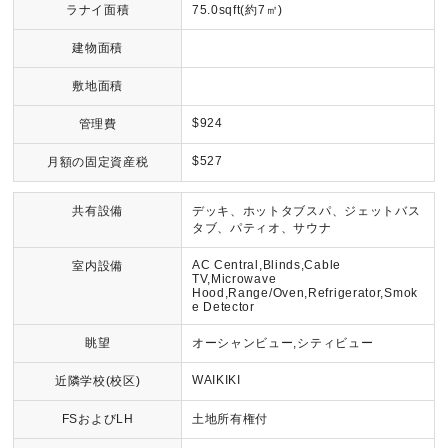
ラナイ面積
75.0sqft(約7㎡)
建物面積
敷地面積
$924
管理費
$527
月額の固定資産税
共有設備
デッキ、ホットタブスパ、ジェットバス
タブ、パティオ、サウナ
AC Central,Blinds,Cable
室内設備
TV,Microwave
Hood,Range/Oven,Refrigerator,Smok
e Detector
眺望
オーシャンビュー,シティビュー
WAIKIKI
近隣学校(校区)
FSおよびLH
土地所有権付