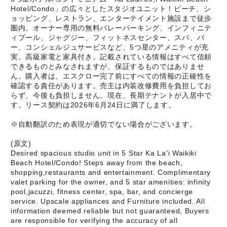
Hotel/Condo」の広々としたスタジオユニット！ビーチ、シ
ョッピング、レストラン、エンターテイメント施設まで徒歩
圏内。オーナー専用の無料バレーパーキング、インフィニテ
ィプール、ジャグジー、フィットネスセンター、スパ、バ
ー、コンシェルジュサービスなど、5つ星のアメニティが充
実。高級家電と家具付き。記載されている情報はすべて信頼
できるものとみなされますが、保証するものではありませ
ん。購入者は、エスクロー完了前にすべての情報の正確性を
確認する責任があります。売主は内装改修費用を負担してお
らず、今後も負担しません。現在、長期テナントが入居中で
す。リース契約は2026年6月24日に満了します。
※自動翻訳のため表現が適切でない場合がございます。
(原文)
Desired spacious studio unit in 5 Star Ka La'i Waikiki
Beach Hotel/Condo! Steps away from the beach,
shopping,restaurants and entertainment. Complimentary
valet parking for the owner, and 5 star amenities: infinity
pool,jacuzzi, fitness center, spa, bar, and concierge
service. Upscale appliances and Furniture included. All
information deemed reliable but not guaranteed, Buyers
are responsible for verifying the accuracy of all