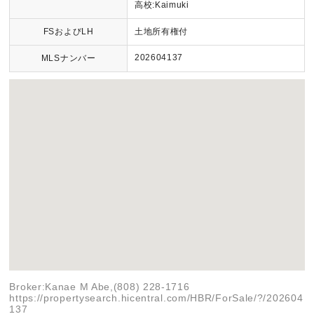
高校:Kaimuki
FSおよびLH
土地所有権付
202604137
MLSナンバー
Broker:Kanae M Abe,(808) 228-1716
https://propertysearch.hicentral.com/HBR/ForSale/?/202604
137