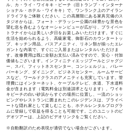
ル、カ・ライ・ワイキキ・ビーチ（旧トランプ・インターナ
ショナル・ホテル・ワイキキ）で、ワンランク上のアイラン
ドライフをご体験ください。この高層階にある家具完備のス
タジオからは、フォート・デラッシー公園の緑豊かな景色を
望む息を呑むようなオーシャンビューが広がり、プライベー
トラナイからは美しい夕日をお楽しみいただけます。すぐに
生活を始められるよう、高級家電、御影石のカウンタートッ
プ、キッチン用品、バスアメニティ、リネン類が揃ったエレ
ガントな内装で、すぐにご入居またはレンタルいただけま
す。改修費用は既に全額お支払い済みですので、安心・付加
価値もございます。インフィニティエッジプールとジャグジ
ー、スパ、フィットネスセンター、コンシェルジュ、バレー
パーキング、ダイニング、ビジネスセンター、ルームサービ
スなど、ワールドクラスのアメニティも充実しています。管
理費にはインターネット、ケーブルテレビ、水道、下水道料
金が含まれます（電気料金は別途請求となります）。ワイキ
キビーチの白い砂浜からすぐの場所に位置し、一流のショッ
ピングやレストランに囲まれたこのレジデンスは、プライベ
ートな隠れ家として楽しむことも、ホテルレンタルプログラ
ムに登録して収益を得ることも可能です。このユニットのビ
デオツアーは、上記のビデオリンクをご覧ください。
※自動翻訳のため表現が適切でない場合がございます。