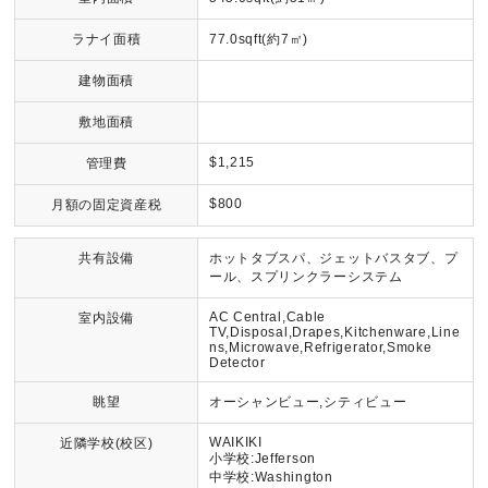
ラナイ面積
77.0sqft(約7㎡)
建物面積
敷地面積
$1,215
管理費
$800
月額の固定資産税
共有設備
ホットタブスパ、ジェットバスタブ、プ
ール、スプリンクラーシステム
AC Central,Cable
室内設備
TV,Disposal,Drapes,Kitchenware,Line
ns,Microwave,Refrigerator,Smoke
Detector
眺望
オーシャンビュー,シティビュー
WAIKIKI
近隣学校(校区)
小学校:Jefferson
中学校:Washington