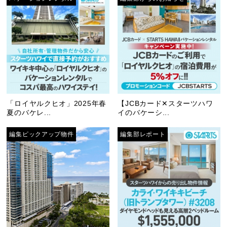
「ロイヤルクヒオ」2025年春
【JCBカード✕スターツハワ
夏のバケレ...
イのバケーシ...
編集ピックアップ物件
編集部レポート