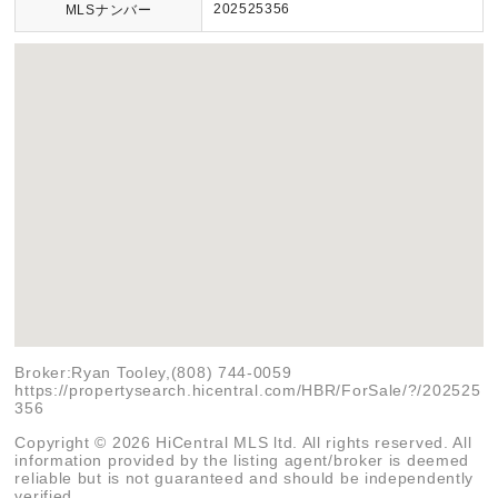
202525356
MLSナンバー
Broker:Ryan Tooley,(808) 744-0059
https://propertysearch.hicentral.com/HBR/ForSale/?/202525
356
Copyright © 2026 HiCentral MLS ltd. All rights reserved. All
information provided by the listing agent/broker is deemed
reliable but is not guaranteed and should be independently
verified.