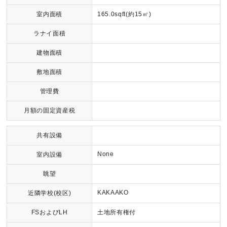
室内面積
165.0sqft(約15㎡)
ラナイ面積
建物面積
敷地面積
管理費
月額の固定資産税
共有設備
None
室内設備
眺望
KAKAAKO
近隣学校(校区)
FSおよびLH
土地所有権付