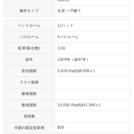
96816
物件タイプ
住居 一戸建て
ベッドルーム
11ベッド
バスルーム
5バスルーム
駐車場(台数)
12台
築年
1929年（築97年）
室内面積
3,828.0sqft(約356㎡)
ラナイ面積
建物面積
敷地面積
15,000.0sqft(約1,394㎡)
管理費
$50
月額の固定資産税