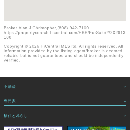
Broker:Alan J Christopher,(808) 942-7100
https://propertysearch.hicentral.com/HBR/ForSale/?/202613
188
Copyright © 2026 HiCentral MLS ltd. All rights reserved. All
information provided by the listing agent/broker is deemed
reliable but is not guaranteed and should be independently
verified.
不動産
専門家
移住と暮らし