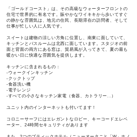
「ゴールドコースト」は、その高級なウォーターフロントの
住宅で世界的に有名です。賑やかなワイキキから歩いてすぐ
の静かな雰囲気は、地元の住民、長期滞在の訪問者、そして
仕事が忙しい人に人気です。
スイートは建物の涼しい方角に位置し、南東に面していて、
キッチンとバスルームは北西に面しています。スタジオの前
面と背面の両方にある窓は、貿易風が入ってきて、夏の最も
暖かい日に快適な雰囲気を提供します。
キッチンに含まれるもの：
-ウォークインキッチン
-クックトップ
-食器洗い機
-電子レンジ
-すべての小さなキッチン家電（食器、カトラリー...）
ユニット内のインターネットも付いてます！
コロニーサーフにはエレガントなロビー、キーコードエレベ
ーター、24時間セキュリティがあります
また、2つのブティックホテル（ニューオータニと「W」ホノ