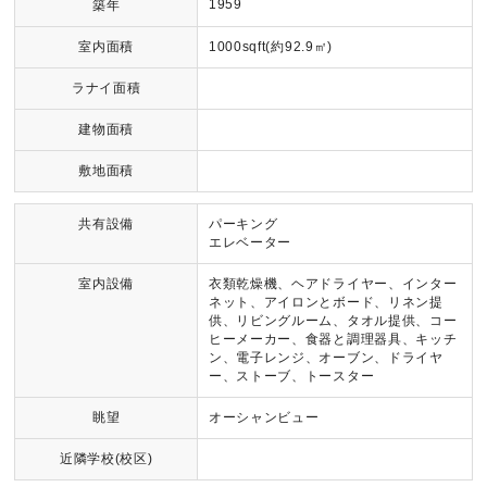
1959
築年
室内面積
1000sqft(約92.9㎡)
ラナイ面積
建物面積
敷地面積
共有設備
パーキング
エレベーター
室内設備
衣類乾燥機、ヘアドライヤー、インター
ネット、アイロンとボード、リネン提
供、リビングルーム、タオル提供、コー
ヒーメーカー、食器と調理器具、キッチ
ン、電子レンジ、オーブン、ドライヤ
ー、ストーブ、トースター
眺望
オーシャンビュー
近隣学校(校区)