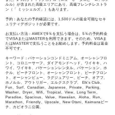
ルル）が含まれた高級エリアにあり、高級フレンチレストラ
ン（「 ミッシェルズ」）もあります。
予約：あなたの予約確認には、1,500ドルの返金可能なセキ
ュリティデポジットが必要です。
お支払い方法：AMEXで9％を支払う場合は、5％の予約料金
でVISAまたはMASTERを利用できます。そのため、VISAま
たはMASTERで支払うことをお勧めします。予約料金は返金
不可です。
キーワード：バケーションコンドミニアム、オーシャンフロ
ント、コロニーサーフ、ダイアモンドヘッド、ワイキキ、ハ
ワイ、ワイキキ、バケーションレンタル、バケーション、ホ
テル、ビーチフロント、オーシャンフロント、ビーチフロン
ト、オーシャンビュー、ラグジュアリー、ビーチ、オアフ、
ホノルル、アウトリガー、エルクスクラブ、 Elk's Club、
Fun、Surf、Canadian、Japanese、Private、Parking、
Washer、Dryer、Wifi、Tropical、View、Long Term、
Paradise、Spacious、Value、Hawaiian、Aloha、Run、
Marathon、Friendly、Upscale、New Otani、Kaimanaビー
チ、カピオラニ公園、