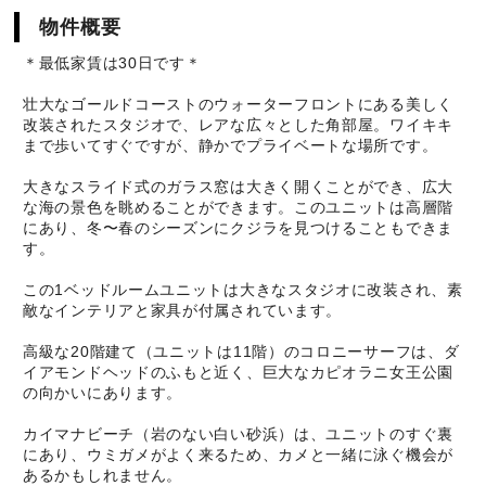
物件概要
＊最低家賃は30日です＊
壮大なゴールドコーストのウォーターフロントにある美しく
改装されたスタジオで、レアな広々とした角部屋。ワイキキ
まで歩いてすぐですが、静かでプライベートな場所です。
大きなスライド式のガラス窓は大きく開くことができ、広大
な海の景色を眺めることができます。このユニットは高層階
にあり、冬〜春のシーズンにクジラを見つけることもできま
す。
この1ベッドルームユニットは大きなスタジオに改装され、素
敵なインテリアと家具が付属されています。
高級な20階建て（ユニットは11階）のコロニーサーフは、ダ
イアモンドヘッドのふもと近く、巨大なカピオラニ女王公園
の向かいにあります。
カイマナビーチ（岩のない白い砂浜）は、ユニットのすぐ裏
にあり、ウミガメがよく来るため、カメと一緒に泳ぐ機会が
あるかもしれません。