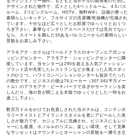
るラグジュアリー物件。もともと当ホテルの開発者のために
デザインされた物件で、広々とした4ベッドルーム、4.5バス
ルーム、2リビングルーム、HDTV、無料WiFi、設備の整った
素晴らしいキッチン、フルサイズの洗濯機/乾燥機が完備され
ています。十分なほど広々としたお部屋でゆっくりとおくつ
ろぎ下さい。豪華なインテリアスペースだけでは充分でない
なら、スイートを囲んだ10あるバルコニーからの素晴らしい
景観をお楽しみ下さい。
アラモアナ・ホテルはワールドクラスのオープンエア式ショ
ッピングセンター、アラモアナ・ショッピングセンターに隣
接しています。当センターは290を超える人気ファッション
ブランド店や充実したレストランなどが集まった人気スポッ
トのひとつ。ハワイコンベンションセンターも徒歩でたった
の数分です。ビジネスの後は76エーカー（307,561平方メー
トル）のアラモアナ・ビーチパークで泳ぎやサーフィンを楽
しんだり、海の音が聞こえる木陰でゆっくりとした一時をお
過ごし下さい。
数百万ドルをかけてお色直しされた当ホテルは、コンテンポ
ラリーテイストとアイランドスタイルを更にアピールした美
しさが魅力です。カジュアルに洗練され、ビジネスにもレジ
ャーにも最適。ホノルルのリズム、楽しい環境、そして見事
なサンセットはマウンテンとオーシャンの景観を一層引き立