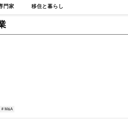
専門家
移住と暮らし
業
# M&A