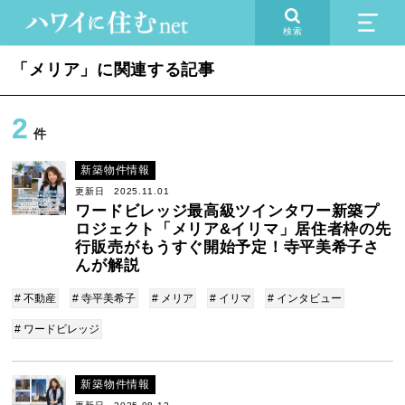
検索
「メリア」に関連する記事
2
件
新築物件情報
更新日 2025.11.01
ワードビレッジ最高級ツインタワー新築プ
ロジェクト「メリア&イリマ」居住者枠の先
行販売がもうすぐ開始予定！寺平美希子さ
んが解説
# 不動産
# 寺平美希子
# メリア
# イリマ
# インタビュー
# ワードビレッジ
新築物件情報