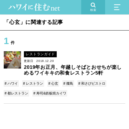
検索
「心玄」に関連する記事
1
件
レストランガイド
更新日 2018.12.20
2019年お正月、年越しそばとおせちが楽し
めるワイキキの和食レストラン5軒
# ハワイ
# レストラン
# 心玄
# 燦鳥
# 和さびビストロ
# 都レストラン
# 寿司&鉄板焼カイワ