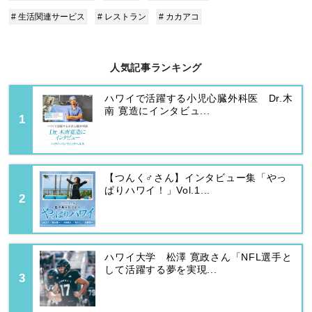
# 生活関連サービス
# レストラン
# カカアコ
人気記事ランキング
ハワイで活躍する小児心臓外科医 Dr.木
南 寛造にインタビュ...
【つんく♂さん】インタビュー集「やっ
ぱりハワイ！」Vol.1...
ハワイ大学 松澤 寛政さん「NFL選手と
して活躍する夢を実現...