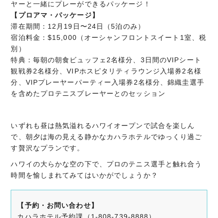
ヤーと一緒にプレーができるパッケージ！
【プロアマ・パッケージ】
滞在期間：12月19日〜24日（5泊のみ）
宿泊料金：$15,000（オーシャンフロントスイート1室、税
別）
特典：毎朝の朝食ビュッフェ2名様分、3日間のVIPシート
観戦券2名様分、VIPホスピタリティラウンジ入場券2名様
分、VIPプレーヤーパーティー入場券2名様分、錦織圭選手
を含めたプロテニスプレーヤーとのセッション
いずれも昼は熱気溢れるハワイオープンで試合を楽しん
で、朝夕は海の見える静かなカハラホテルでゆっくり過ご
す贅沢なプランです。
ハワイの大らかな空の下で、プロのテニス選手と触れ合う
時間を愉しまれてみてはいかがでしょうか？
【予約・お問い合わせ】
カハラホテル予約課（1-808-739-8888）