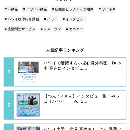
# 不動産
# ハワイ不動産
# 編集部ピックアップ物件
# ワイキキ
# ハワイ物件紹介動画
# ハワイ
# インタビュー
# 生活関連サービス
# レストラン
# カカアコ
人気記事ランキング
ハワイで活躍する小児心臓外科医 Dr.木
南 寛造にインタビュ...
【つんく♂さん】インタビュー集「やっ
ぱりハワイ！」Vol.1...
ハワイ大学 松澤 寛政さん「NFL選手と