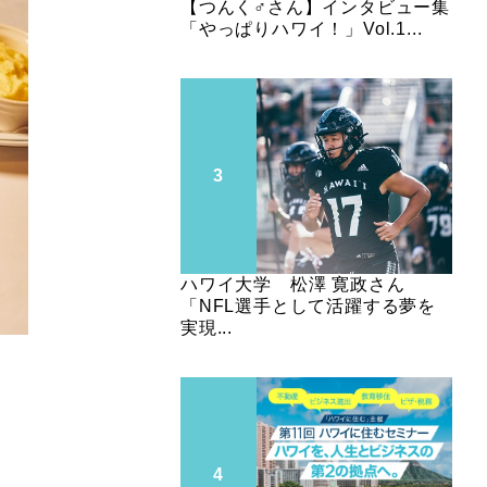
【つんく♂さん】インタビュー集
「やっぱりハワイ！」Vol.1...
ハワイ大学 松澤 寛政さん
「NFL選手として活躍する夢を
実現...