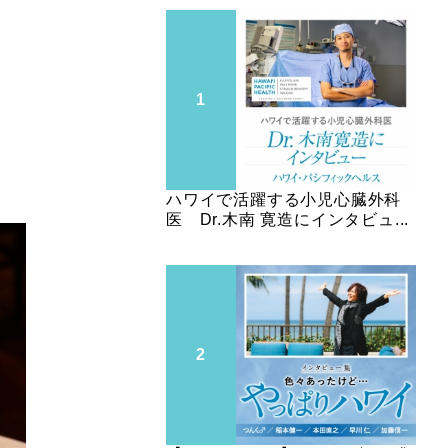
ハワイで活躍する小児心臓外科
医 Dr.木南 寛造にインタビュ...