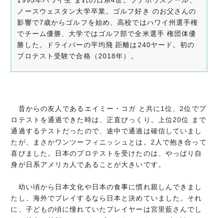
1995年ハワイ生 まれの日系4世。プナホウスクール、
ノースウェスタン大学卒業。ゴルフ好き のお父さんの
影響で7歳からゴルフを始め、高校ではハワイ州選手権
でチーム優勝、大学ではゴルフ部で全米選手 権団体優
勝した。ドライバーの平均飛 距離は240ヤード。初の
プロテスト受験で合格（2018年）。
昔からの友人であるエイミー・コガ と共に1位、2位でプ
ロテストを通過できた時は、正直びっくり。上位20位 まで
通過するテストだったので、途中で通過は確信していまし
たが、まさかワンツーフィニッシュとは。2人で抱き合って
喜びました。日本のプロテストを受けたのは、やっぱり自
身が日系アメリカ人であることが大きいです。
幼い頃から日本文化や日本の食事に慣れ親しんできまし
たし、海外でプレイするなら日本と決めていました。それ
に、子どもの頃に憧れていたプレイヤーは宮里藍さんでし