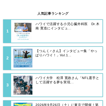
人気記事ランキング
ハワイで活躍する小児心臓外科医 Dr.木
南 寛造にインタビュ...
【つんく♂さん】インタビュー集「やっ
ぱりハワイ！」Vol.1...
ハワイ大学 松澤 寛政さん「NFL選手と
して活躍する夢を実現...
2026年9月26日（土）に東京で開催！第