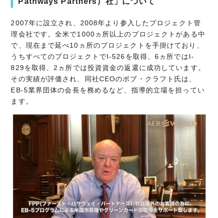
Pathways Partners）社」について
2007年に設立され、2008年より参入したプロジェクト管
理会社です。全米で1000ヵ所以上のプロジェクトがある中
で、現在まで延べ10ヵ所のプロジェクトを手掛けており、
うちすべてのプロジェクトでI-526を取得、6ヵ所ではI-
829を取得、2ヵ所では投資資金の返還に成功しています。
その実績が評価され、同社CEOのボブ・クラフト氏は、
EB-5業界団体の会長を務めるなど、指導的立場を担ってい
ます。