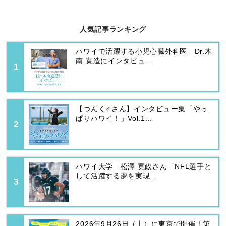
人気記事ランキング
ハワイで活躍する小児心臓外科医 Dr.木
南 寛造にインタビュ...
【つんく♂さん】インタビュー集「やっ
ぱりハワイ！」Vol.1...
ハワイ大学 松澤 寛政さん「NFL選手と
して活躍する夢を実現...
2026年9月26日（土）に東京で開催！第