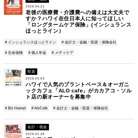
2026.04.21
老後の医療費・介護費への備えは大丈夫で
すか？ハワイ在住日本人に知ってほしい
「ロングタームケア保険」(インシュランス
ほっとライン）
# インシュランスほっとライン
# 会計士・金融・投資・保険会社
# 生命保険
# 個人年金
# メディケア
投資
2026.03.03
ハワイで人気のプラントベース＆オーガニ
ックカフェ「ALO cafe」がカカアコ・ソル
ト店の新オーナーを募集中
# Biz Hawaii
# AloCafe
# 会計士・金融・投資・保険会社
会計・税金
2026.01.28