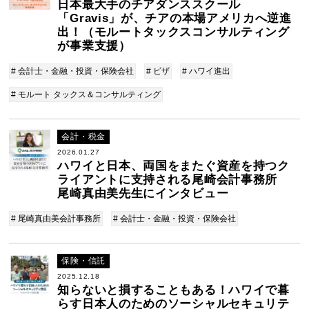
日本最大手のチアダンススクール
「Gravis」が、チアの本場アメリカへ逆進
出！（モルートタックスコンサルティング
が事業支援）
# 会計士・金融・投資・保険会社
# ビザ
# ハワイ進出
# モルート タックス＆コンサルティング
会計・税金
2026.01.27
ハワイと日本、両国をまたぐ資産を持つク
ライアントに支持される尾崎会計事務所
尾崎真由美先生にインタビュー
# 尾崎真由美会計事務所
# 会計士・金融・投資・保険会社
保険・信託
2025.12.18
知らないと損することもある！ハワイで暮
らす日本人のためのソーシャルセキュリテ