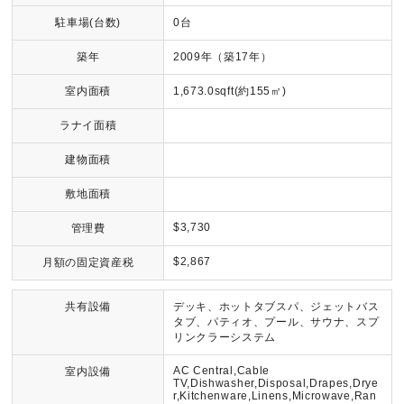
駐車場(台数)
0台
築年
2009年（築17年）
室内面積
1,673.0sqft(約155㎡)
ラナイ面積
建物面積
敷地面積
$3,730
管理費
$2,867
月額の固定資産税
共有設備
デッキ、ホットタブスパ、ジェットバス
タブ、パティオ、プール、サウナ、スプ
リンクラーシステム
AC Central,Cable
室内設備
TV,Dishwasher,Disposal,Drapes,Drye
r,Kitchenware,Linens,Microwave,Ran