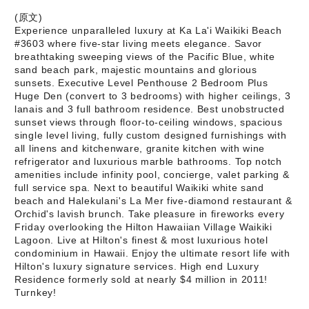
(原文)
Experience unparalleled luxury at Ka La'i Waikiki Beach
#3603 where five-star living meets elegance. Savor
breathtaking sweeping views of the Pacific Blue, white
sand beach park, majestic mountains and glorious
sunsets. Executive Level Penthouse 2 Bedroom Plus
Huge Den (convert to 3 bedrooms) with higher ceilings, 3
lanais and 3 full bathroom residence. Best unobstructed
sunset views through floor-to-ceiling windows, spacious
single level living, fully custom designed furnishings with
all linens and kitchenware, granite kitchen with wine
refrigerator and luxurious marble bathrooms. Top notch
amenities include infinity pool, concierge, valet parking &
full service spa. Next to beautiful Waikiki white sand
beach and Halekulani's La Mer five-diamond restaurant &
Orchid's lavish brunch. Take pleasure in fireworks every
Friday overlooking the Hilton Hawaiian Village Waikiki
Lagoon. Live at Hilton's finest & most luxurious hotel
condominium in Hawaii. Enjoy the ultimate resort life with
Hilton's luxury signature services. High end Luxury
Residence formerly sold at nearly $4 million in 2011!
Turnkey!