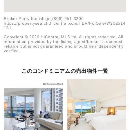
Broker:Perry Kunishige,(808) 951-3200
https://propertysearch.hicentral.com/HBR/ForSale/?/202514
161
Copyright © 2026 HiCentral MLS ltd. All rights reserved. All
information provided by the listing agent/broker is deemed
reliable but is not guaranteed and should be independently
verified.
このコンドミニアムの売出物件一覧