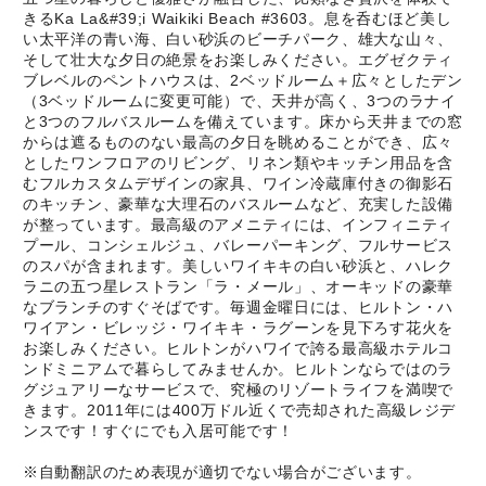
きるKa La&#39;i Waikiki Beach #3603。息を呑むほど美し
い太平洋の青い海、白い砂浜のビーチパーク、雄大な山々、
そして壮大な夕日の絶景をお楽しみください。エグゼクティ
ブレベルのペントハウスは、2ベッドルーム＋広々としたデン
（3ベッドルームに変更可能）で、天井が高く、3つのラナイ
と3つのフルバスルームを備えています。床から天井までの窓
からは遮るもののない最高の夕日を眺めることができ、広々
としたワンフロアのリビング、リネン類やキッチン用品を含
むフルカスタムデザインの家具、ワイン冷蔵庫付きの御影石
のキッチン、豪華な大理石のバスルームなど、充実した設備
が整っています。最高級のアメニティには、インフィニティ
プール、コンシェルジュ、バレーパーキング、フルサービス
のスパが含まれます。美しいワイキキの白い砂浜と、ハレク
ラニの五つ星レストラン「ラ・メール」、オーキッドの豪華
なブランチのすぐそばです。毎週金曜日には、ヒルトン・ハ
ワイアン・ビレッジ・ワイキキ・ラグーンを見下ろす花火を
お楽しみください。ヒルトンがハワイで誇る最高級ホテルコ
ンドミニアムで暮らしてみませんか。ヒルトンならではのラ
グジュアリーなサービスで、究極のリゾートライフを満喫で
きます。2011年には400万ドル近くで売却された高級レジデ
ンスです！すぐにでも入居可能です！
※自動翻訳のため表現が適切でない場合がございます。