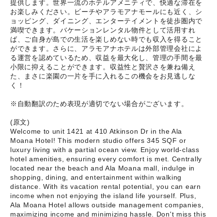
提供します。世界一流のホテルアメニティで、快適な滞在を
お楽しみください。ビーチやアラモアナモールにも近く、シ
ョッピング、ダイニング、エンターテイメントを徒歩圏内で
満喫できます。バケーションレンタル物件として活用すれ
ば、ご自身が島での生活を楽しめない時でも収入を得ること
ができます。さらに、アラモアナホテルは外部管理会社によ
る運営を認めているため、収益を最大化し、管理の手間を最
小限に抑えることができます。収益性と贅沢さを兼ね備え
た、まさに楽園の一片を手に入れるこの機会をお見逃しな
く！
※自動翻訳のため表現が適切でない場合がございます。
(原文)
Welcome to unit 1421 at 410 Atkinson Dr in the Ala
Moana Hotel! This modern studio offers 345 SQF or
luxury living with a partial ocean view. Enjoy world-class
hotel amenities, ensuring every comfort is met. Centrally
located near the beach and Ala Moana mall, indulge in
shopping, dining, and entertainment within walking
distance. With its vacation rental potential, you can earn
income when not enjoying the island life yourself. Plus,
Ala Moana Hotel allows outside management companies,
maximizing income and minimizing hassle. Don't miss this