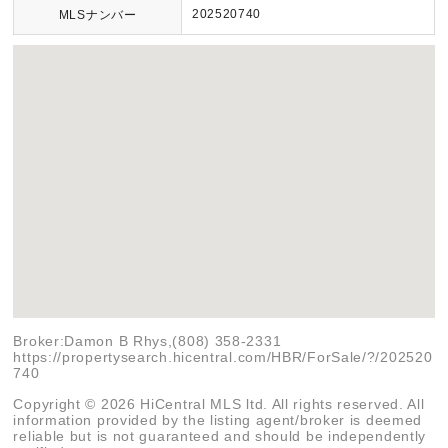
202520740
MLSナンバー
Broker:Damon B Rhys,(808) 358-2331
https://propertysearch.hicentral.com/HBR/ForSale/?/202520
740
Copyright © 2026 HiCentral MLS ltd. All rights reserved. All
information provided by the listing agent/broker is deemed
reliable but is not guaranteed and should be independently