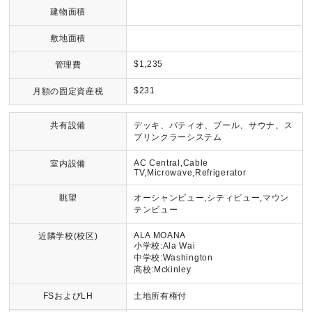
建物面積
敷地面積
$1,235
管理費
$231
月額の固定資産税
共有設備
デッキ、パティオ、プール、サウナ、ス
プリンクラーシステム
AC Central,Cable
室内設備
TV,Microwave,Refrigerator
眺望
オーシャンビュー,シティビュー,マウン
テンビュー
ALA MOANA
近隣学校(校区)
小学校:Ala Wai
中学校:Washington
高校:Mckinley
FSおよびLH
土地所有権付