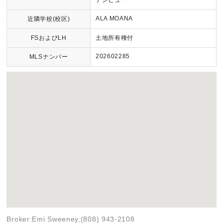
テンビュー
ALA MOANA
近隣学校(校区)
FSおよびLH
土地所有権付
202602285
MLSナンバー
Broker:Emi Sweeney,(808) 943-2108