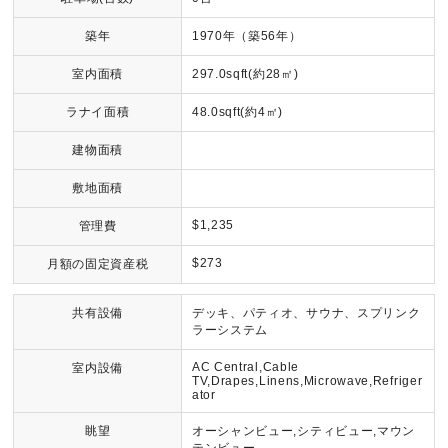
築年
1970年（築56年）
室内面積
297.0sqft(約28㎡)
ラナイ面積
48.0sqft(約4㎡)
建物面積
敷地面積
$1,235
管理費
$273
月額の固定資産税
共有設備
デッキ、パティオ、サウナ、スプリンク
ラーシステム
AC Central,Cable
室内設備
TV,Drapes,Linens,Microwave,Refriger
ator
眺望
オーシャンビュー,シティビュー,マウン