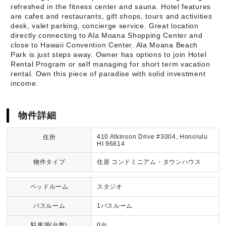
refreshed in the fitness center and sauna. Hotel features
are cafes and restaurants, gift shops, tours and activities
desk, valet parking, concierge service. Great location
directly connecting to Ala Moana Shopping Center and
close to Hawaii Convention Center. Ala Moana Beach
Park is just steps away. Owner has options to join Hotel
Rental Program or self managing for short term vacation
rental. Own this piece of paradise with solid investment
income.
物件詳細
410 Atkinson Drive #3004, Honolulu
住所
HI 96814
物件タイプ
住居 コンドミニアム・タウンハウス
ベッドルーム
スタジオ
バスルーム
1バスルーム
駐車場(台数)
0台