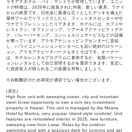
ラモアナホテル・バイ・マントラが管理しています。ユニッ
トの特徴は、2025年に改装された内装、新しい家具、ラナイ
からの絶景です。日光浴に最適な広々としたデッキを備えた
屋外プールでリラックスしたり、フィットネスセンターやサ
ウナでリフレッシュしたりできます。ホテルには、カフェや
レストラン、ギフトショップ、ツアー＆アクティビティデス
ク、バレーパーキング、コンシェルジュサービスなどの設備
が整っています。アラモアナショッピングセンターに直結
し、ハワイコンベンションセンターにも近い絶好のロケーシ
ョン。アラモアナビーチパークもすぐそばです。オーナー
は、ホテルレンタルプログラムに参加するか、短期バケーシ
ョンレンタルとして自己管理するかを選択できます。安定し
た投資収入が得られるこの楽園を所有しましょう。
※自動翻訳のため表現が適切でない場合がございます。
(原文)
High floor unit with sweeping ocean, city and mountain
view! Great opportunity to own a turn key investment
property in Hawaii. This unit is managed by Ala Moana
Hotel by Mantra, very popular Island-style condotel. Unit
features are remodeled interior in 2025, new furniture,
sweeping view from Lanai. Relax by the outdoor
swimming pool with a spacious deck for sunning and get