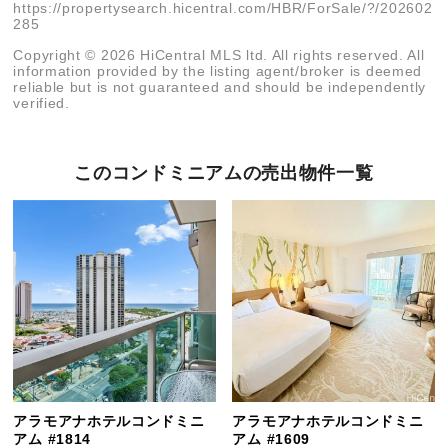
https://propertysearch.hicentral.com/HBR/ForSale/?/202602
285
Copyright © 2026 HiCentral MLS ltd. All rights reserved. All
information provided by the listing agent/broker is deemed
reliable but is not guaranteed and should be independently
verified.
このコンドミニアムの売出物件一覧
アラモアナホテルコンドミニ
アラモアナホテルコンドミニ
アム #1814
アム #1609