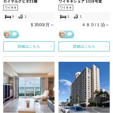
ロイヤルクヒオ21階
ワイキキショア 1116号室
ワイキキ
ワイキキ
0
1
1
1
＄3500/月～
４８０/１泊～
詳細はこちら
詳細はこちら