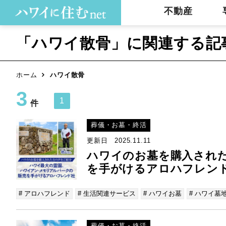
不動産
「ハワイ散骨」に関連する記
ホーム
ハワイ散骨
3
1
件
葬儀・お墓・終活
更新日 2025.11.11
ハワイのお墓を購入され
を手がけるアロハフレン
# アロハフレンド
# 生活関連サービス
# ハワイお墓
# ハワイ墓
葬儀・お墓・終活