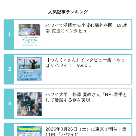
人気記事ランキング
ハワイで活躍する小児心臓外科医 Dr.木
南 寛造にインタビュ...
【つんく♂さん】インタビュー集「やっ
ぱりハワイ！」Vol.1...
ハワイ大学 松澤 寛政さん「NFL選手と
して活躍する夢を実現...
2026年9月26日（土）に東京で開催！第
11回 「ハワイに...