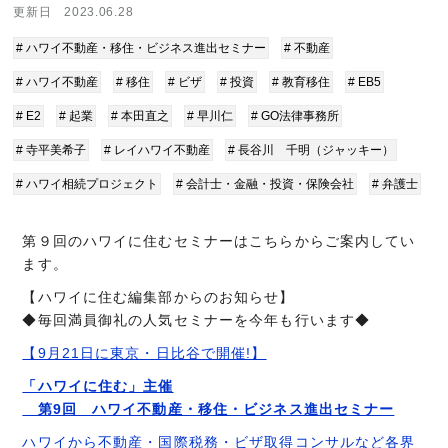
更新日 2023.06.28
# ハワイ不動産・移住・ビジネス進出セミナー
# 不動産
# ハワイ不動産
# 移住
# ビザ
# 投資
# 教育移住
# EB5
# E2
# 起業
# 本田直之
# 早川仁
# GO法律事務所
# 寺平美希子
# レイハワイ不動産
# 長谷川 千明（ジャッキー）
# ハワイ相続プロジェクト
# 会計士・金融・投資・保険会社
# 弁護士
第９回のハワイに住むセミナーはこちらからご案内してい
ます。
【ハワイに住む編集部からのお知らせ】
◆毎回満員御礼の人気セミナーを今年も行います◆
【9月21日に東京・日比谷で開催!】
「ハワイに住む」主催
第9回 ハワイ不動産・移住・ビジネス進出セミナー
ハワイから不動産・国際税務・ビザ取得コンサルなど各界