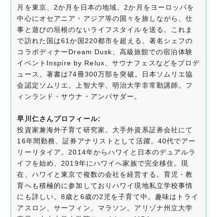
月を東京、2か月を日本の地域、2か月をヨーロッパを
中心にオセアニア・アジア等の国々を旅しながら、仕
事と遊びの垣根のないライフスタイルを送る。これま
で訪れた国は61か国220都市を超える。著名シェフの
コラボディナーDream Dusk、高級旅館での宿泊体験
イベントInspire by Relux、サウナフェスなどをプロデ
ュース。著書は74冊300万部を突破。日本ソムリエ協
会認定ソムリエ。上智大学、明治大学非常勤講師。フ
ィンランド・サウナ・アンバサダー。
早川仁さんプロフィール:
投資家兼海外子育て研究家。大手外資系証券会社にて
16年間勤務、証券アナリストとして活躍。40代でアー
リーリタイア。2014年からハワイと日本のデュアルラ
イフを始め、2019年にハワイへ家族で完全移住。現
在、ハワイと東京で複数の会社を経営する。育児・教
育へも積極的に参加しておりハワイ現地私立学校事情
にも詳しい。8歳と6歳の2児を子育て中。趣味はトライ
アスロン、サーフィン、マラソン。アリゾナ州立大学