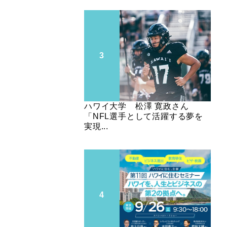
ハワイ大学 松澤 寛政さん
「NFL選手として活躍する夢を
実現...