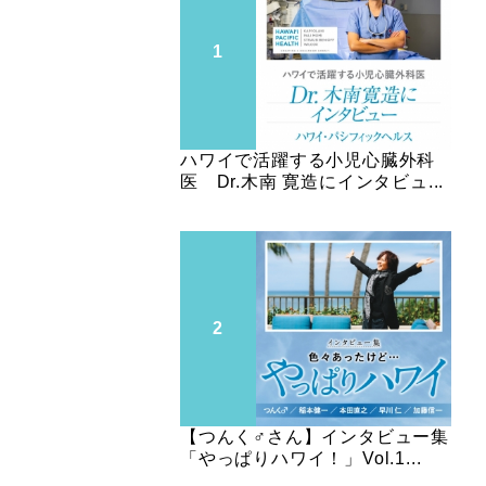
ハワイで活躍する小児心臓外科
医 Dr.木南 寛造にインタビュ...
【つんく♂さん】インタビュー集
「やっぱりハワイ！」Vol.1...