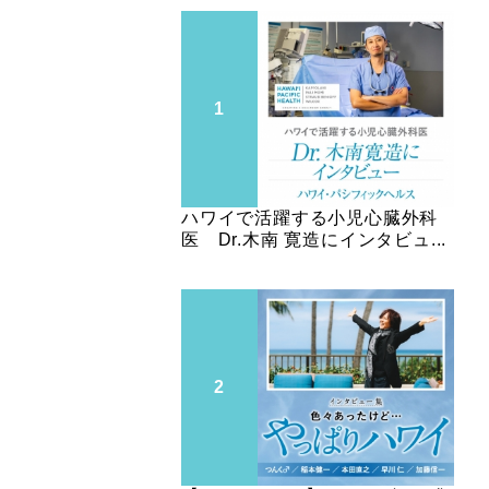
ハワイで活躍する小児心臓外科
医 Dr.木南 寛造にインタビュ...