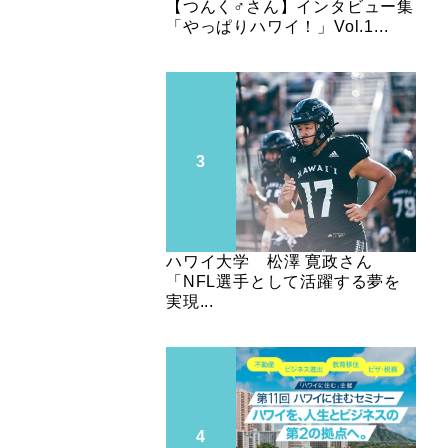
【つんく♂さん】インタビュー集
「やっぱりハワイ！」Vol.1...
ハワイ大学 松澤 寛政さん
「NFL選手として活躍する夢を
実現...