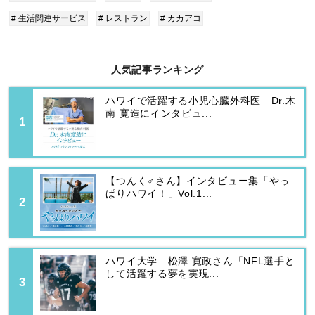
# 生活関連サービス
# レストラン
# カカアコ
人気記事ランキング
ハワイで活躍する小児心臓外科医 Dr.木
南 寛造にインタビュ...
【つんく♂さん】インタビュー集「やっ
ぱりハワイ！」Vol.1...
ハワイ大学 松澤 寛政さん「NFL選手と
して活躍する夢を実現...