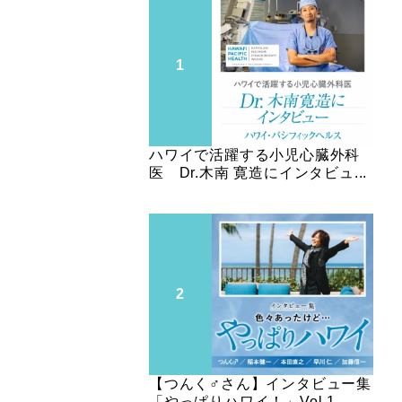
ハワイで活躍する小児心臓外科
医 Dr.木南 寛造にインタビュ...
【つんく♂さん】インタビュー集
「やっぱりハワイ！」Vol.1...