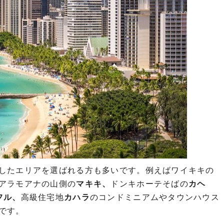
したエリアを選ばれる方も多いです。例えばワイキキの
アラモアナの山側の
マキキ、
ドンキホーテそばの
カヘ
フル、
高級住宅地
カハラ
のコンドミニアムやタウンハウス
です。