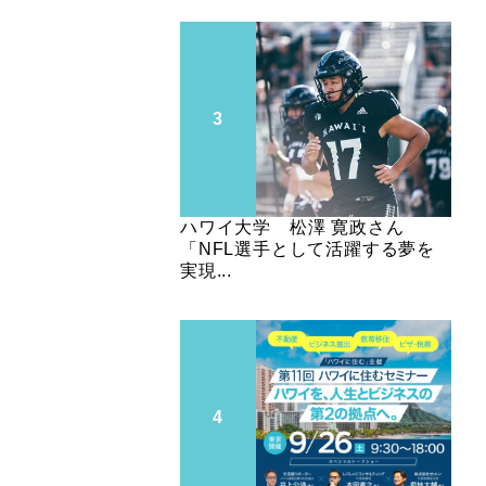
ハワイ大学 松澤 寛政さん
「NFL選手として活躍する夢を
実現...