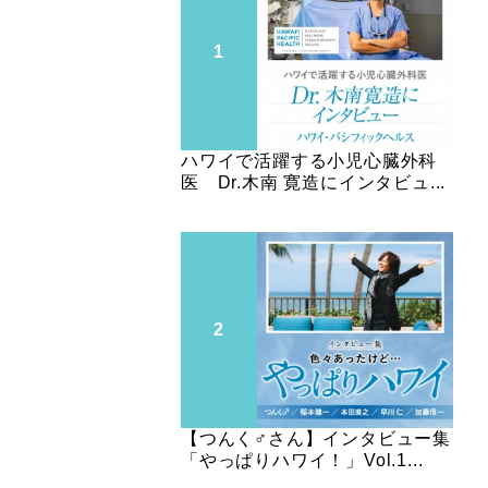
ハワイで活躍する小児心臓外科
医 Dr.木南 寛造にインタビュ...
【つんく♂さん】インタビュー集
「やっぱりハワイ！」Vol.1...