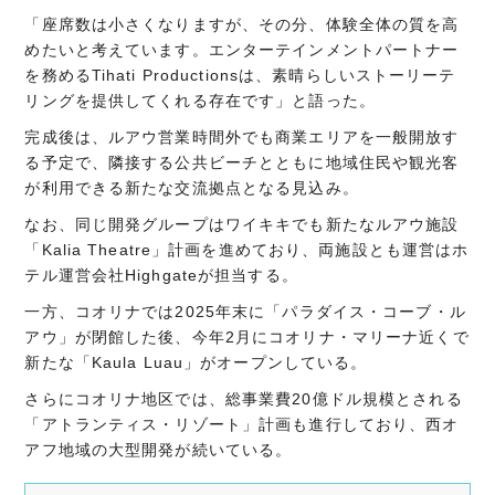
「座席数は小さくなりますが、その分、体験全体の質を高
めたいと考えています。エンターテインメントパートナー
を務めるTihati Productionsは、素晴らしいストーリーテ
リングを提供してくれる存在です」と語った。
完成後は、ルアウ営業時間外でも商業エリアを一般開放す
る予定で、隣接する公共ビーチとともに地域住民や観光客
が利用できる新たな交流拠点となる見込み。
なお、同じ開発グループはワイキキでも新たなルアウ施設
「Kalia Theatre」計画を進めており、両施設とも運営はホ
テル運営会社Highgateが担当する。
一方、コオリナでは2025年末に「パラダイス・コーブ・ル
アウ」が閉館した後、今年2月にコオリナ・マリーナ近くで
新たな「Kaula Luau」がオープンしている。
さらにコオリナ地区では、総事業費20億ドル規模とされる
「アトランティス・リゾート」計画も進行しており、西オ
アフ地域の大型開発が続いている。