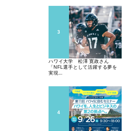
ハワイ大学 松澤 寛政さん
「NFL選手として活躍する夢を
実現...