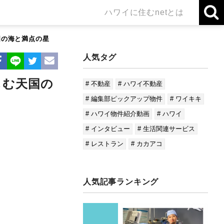
ハワイに住むnetとは
国の海と満点の星
人気タグ
しむ天国の
# 不動産
# ハワイ不動産
# 編集部ピックアップ物件
# ワイキキ
# ハワイ物件紹介動画
# ハワイ
# インタビュー
# 生活関連サービス
# レストラン
# カカアコ
人気記事ランキング