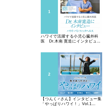
ハワイで活躍する小児心臓外科
医 Dr.木南 寛造にインタビュ...
【つんく♂さん】インタビュー集
「やっぱりハワイ！」Vol.1...