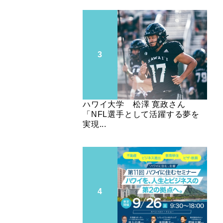
ハワイ大学 松澤 寛政さん
「NFL選手として活躍する夢を
実現...