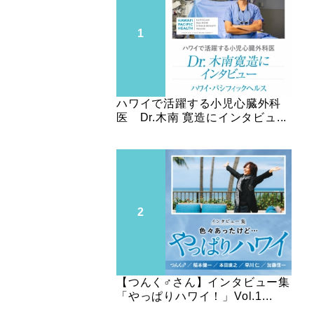
ハワイで活躍する小児心臓外科
医 Dr.木南 寛造にインタビュ...
【つんく♂さん】インタビュー集
「やっぱりハワイ！」Vol.1...