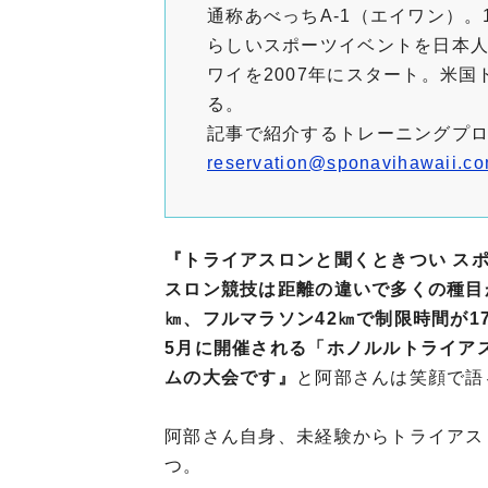
通称あべっちA-1（エイワン）。
らしいスポーツイベントを日本
ワイを2007年にスタート。米
る。
記事で紹介するトレーニングプ
reservation@sponavihawaii.c
『トライアスロンと聞くときつい ス
スロン競技は距離の違いで多くの種目が
㎞、フルマラソン42㎞で制限時間が
5月に開催される「ホノルルトライア
ムの大会です』
と阿部さんは笑顔で語
阿部さん自身、未経験からトライアス
つ。