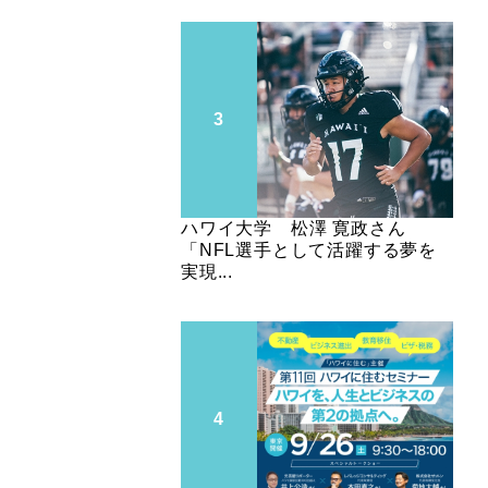
ハワイ大学 松澤 寛政さん
「NFL選手として活躍する夢を
実現...