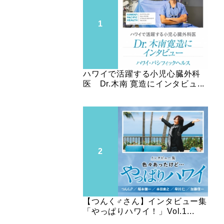
ハワイで活躍する小児心臓外科
医 Dr.木南 寛造にインタビュ...
【つんく♂さん】インタビュー集
「やっぱりハワイ！」Vol.1...