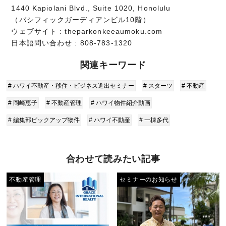
1440 Kapiolani Blvd., Suite 1020, Honolulu
（パシフィックガーディアンビル10階）
ウェブサイト : theparkonkeeaumoku.com
日本語問い合わせ : 808-783-1320
関連キーワード
# ハワイ不動産・移住・ビジネス進出セミナー
# スターツ
# 不動産
# 岡崎恵子
# 不動産管理
# ハワイ物件紹介動画
# 編集部ピックアップ物件
# ハワイ不動産
# 一棟多代
合わせて読みたい記事
不動産管理
セミナーのお知らせ