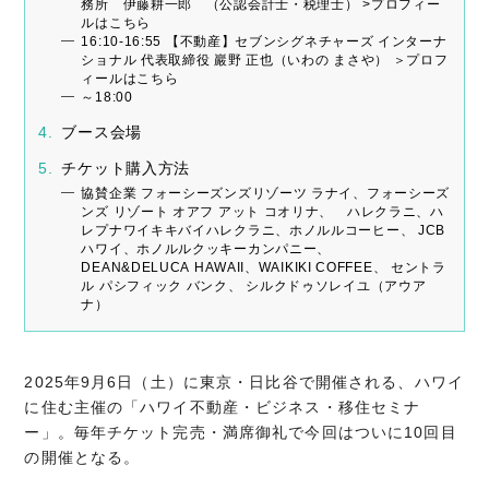
務所 伊藤耕一郎 （公認会計士・税理士） >プロフィー
ルはこちら
16:10-16:55 【不動産】セブンシグネチャーズ インターナ
ショナル 代表取締役 巖野 正也（いわの まさや） ＞プロフ
ィールはこちら
～18:00
ブース会場
チケット購入方法
協賛企業 フォーシーズンズリゾーツ ラナイ、フォーシーズ
ンズ リゾート オアフ アット コオリナ、 ハレクラニ、ハ
レプナワイキキバイハレクラニ、ホノルルコーヒー、 JCB
ハワイ、ホノルルクッキーカンパニー、
DEAN&DELUCA HAWAII、WAIKIKI COFFEE、 セントラ
ル パシフィック バンク、 シルクドゥソレイユ（アウア
ナ）
2025年9月6日（土）に東京・日比谷で開催される、ハワイ
に住む主催の「ハワイ不動産・ビジネス・移住セミナ
ー」。毎年チケット完売・満席御礼で今回はついに10回目
の開催となる。