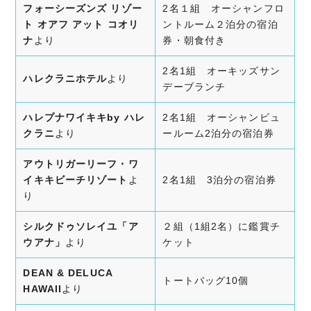
フォーシーズンズ
リゾー
2名１組 オーシャンフロ
ト
オアフ
アット
コオリ
ントルーム２泊分の宿泊
ナ
より
券・朝食付き
2名1組 オーキッズサン
ハレクラニホテル
より
デーブランチ
ハレプナワイキキby ハレ
2名1組 オーシャンビュ
クラニ
より
ールーム2泊分の宿泊券
アウトリガーリーフ・ワ
イキキビーチリゾート
よ
2名1組 3泊分の宿泊券
り
シルクドゥソレイユ「ア
２組（1組2名）に鑑賞チ
ウアナ」
より
ケット
DEAN & DELUCA
トートバッグ10個
HAWAII
より