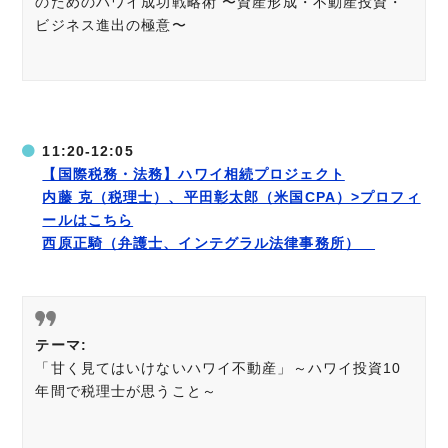
のためのハワイ成功戦略術 〜資産形成・不動産投資・
ビジネス進出の極意〜
11:20-12:05
【国際税務・法務】ハワイ相続プロジェクト
内藤 克（税理士）、平田彰太郎（米国CPA）>プロフィ
ールはこちら
西原正騎（弁護士、インテグラル法律事務所）
テーマ:
「甘く見てはいけないハワイ不動産」～ハワイ投資10
年間で税理士が思うこと～