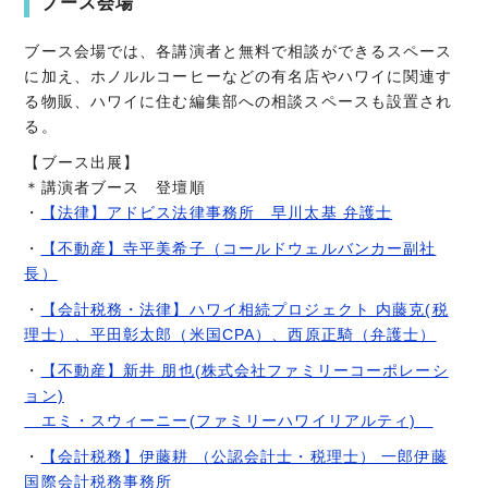
ブース会場
ブース会場では、各講演者と無料で相談ができるスペース
に加え、ホノルルコーヒーなどの有名店やハワイに関連す
る物販、ハワイに住む編集部への相談スペースも設置され
る。
【ブース出展】
＊講演者ブース 登壇順
・
【法律】アドビス法律事務所 早川太基 弁護士
・
【不動産】寺平美希子（コールドウェルバンカー副社
長）
・
【会計税務・法律】ハワイ相続プロジェクト 内藤克(税
理士）、平田彰太郎（米国CPA）、西原正騎（弁護士）
・
【不動産】新井 朋也(株式会社ファミリーコーポレーシ
ョン)
エミ・スウィーニー(ファミリーハワイリアルティ)
・
【会計税務】伊藤耕 （公認会計士・税理士） 一郎伊藤
国際会計税務事務所