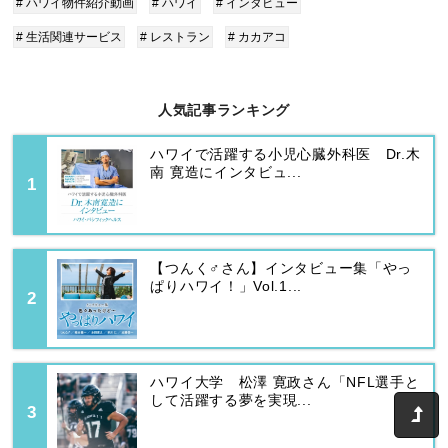
# ハワイ物件紹介動画
# ハワイ
# インタビュー
# 生活関連サービス
# レストラン
# カカアコ
人気記事ランキング
ハワイで活躍する小児心臓外科医 Dr.木
南 寛造にインタビュ...
【つんく♂さん】インタビュー集「やっ
ぱりハワイ！」Vol.1...
ハワイ大学 松澤 寛政さん「NFL選手と
して活躍する夢を実現...