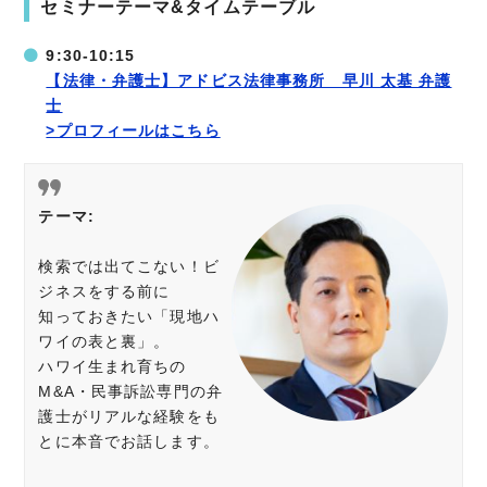
セミナーテーマ&タイムテーブル
9:30-10:15
【法律・弁護士】アドビス法律事務所 早川 太基 弁護
士
>プロフィールはこちら
テーマ:
検索では出てこない！ビ
ジネスをする前に
知っておきたい「現地ハ
ワイの表と裏」。
ハワイ生まれ育ちの
M&A・民事訴訟専門の弁
護士がリアルな経験をも
とに本音でお話します。