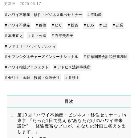
更新日 2025.06.17
# ハワイ不動産・移住・ビジネス進出セミナー
# 不動産
# ハワイ不動産
# 移住
# ビザ
# 投資
# EB5
# E2
# 起業
# 本田直之
# 井上公造
# 寺平美希子
# ファミリーハワイリアルティ
# セブンシグネチャーズインターナショナル
# 伊藤国際会計税務事務所
# ハワイ相続プロジェクト
# アドビス法律事務所
# 会計士・金融・投資・保険会社
# 弁護士
目次
第10回「ハワイ不動産・ビジネス・移住セミナー」in
東京 『たった1日で見える“あなただけのハワイ未来
設計” 経験豊富なプロが、あなたの計画に答えを出
します。』