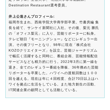
Destination Restaurant選考委員。
井上公造さんプロフィール:
福岡市生まれ、西南学院大学商学部卒業。竹書房編 集
長を経て、サンケイ新聞社に入社。その後、梨元 勝氏
の「オフィス梨元」に入り、芸能リポーターに転身。
テレビ朝日『モーニングショー』などにレギュラー出
演。その後フリーとなり、98年に現在「株式会社
KOZOクリエイターズ」を設立。芸能ジャーナリズム
で幅広く活躍すると同時に、番組企画、芸能情報配信
サービスなども精力的に行う。2022年3月に第一線を
退き、全てのレギュラー番組を降板、36年務めた芸能
リポーターを卒業した。ハワイへの渡航回数は１００
回を越える。現在は年に４回程度、合計70日以上はハ
ワイを拠点に生活をしている。また地方創生の活動、
IT関連企業の顧問としても活動している。