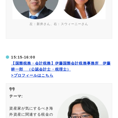
左：新井さん、右：スウィーニーさん
15:15-16:00
【国際税務・会計税務】
伊藤国際会計税務事務所 伊藤
耕一郎 （公認会計士・税理士）
>プロフィールはこちら
テーマ:
資産家が気にするべき海
外資産に関連する税金の