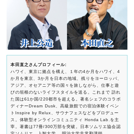
本田直之さんプロフィール:
ハワイ、東京に拠点を構え、１年の4か月をハワイ、4
か月を東京、3か月を日本の地域、残りをヨーロッパ、
アジア、オセアニア等の国々を旅しながら、仕事と遊
びの垣根のないライフスタイルを送る。これまで 訪れ
た国は61か国/220都市を超える。著名シェフのコラボ
ディナーDream Dusk、高級旅館での宿泊体験イベン
トInspire by Relux、サウナフェスなどをプロデュー
ス。体験型オンラインコミュニティ Honda Lab.を主
宰。著書は77冊/300万部を突破。日本ソムリエ協会認
定ソムリエ。上智大学、 明治大学非常勤講師。