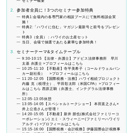
セミナー概要
参加者全員に！3つのセミナー参加特典
特典1:会場内の各専門家の相談ブースにて無料相談会実
施！
特典2:「ハワイに住む」マガジン最新号と前号をプレゼン
ト
特典3（全員）：ハワイのお土産セット
当日、会場で抽選であたる豪華な参加特典！
セミナーテーマ&タイムテーブル
9:30-10:15 【法律・弁護士】アドビス法律事務所 早川
太基 弁護士 >プロフィールはこちら
10:25-11:10 【不動産】寺平美希子（コールドウェルバン
カー副社長） >プロフィールはこちら
11:20-12:05 【国際税務・法務】ハワイ相続プロジェクト
内藤 克（税理士）、平田彰太郎（米国CPA）>プロフィー
ルはこちら 西原正騎（弁護士、インテグラル法律事務
所）
12:05-13:05休憩
13:05-14:05【スペシャルトークショー】 本田直之さん×
井上公造さんが登壇！
14:20-15:05 【不動産】新井 朋也(株式会社ファミリーコ
ーポレーション) エミ・スウィーニー(ファミリーハワイリ
アルティ) >プロフィールはこちら
15:15-16:00 【国際税務・会計税務】伊藤国際会計税務事