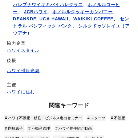
ハレプナワイキキ
バイハレクラニ
、
ホノルルコーヒ
ー
、
JCBハワイ
、
ホノルルクッキーカンパニー
、
DEAN&DELUCA HAWAII
、
WAIKIKI COFFEE
、
セン
トラル パシフィック バンク
、
シルクドゥソレイユ（ア
ウアナ）
協力企業
ハワイスタイル
後援
ハワイ州観光局
主催
ハワイに住む
関連キーワード
# ハワイ不動産・移住・ビジネス進出セミナー
# スターツ
# 不動産
# 岡崎恵子
# 不動産管理
# ハワイ物件紹介動画