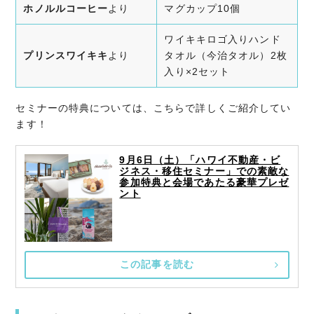
ホノルルコーヒー
より
マグカップ10個
ワイキキロゴ入りハンド
プリンスワイキキ
より
タオル（今治タオル）2枚
入り×2セット
セミナーの特典については、こちらで詳しくご紹介してい
ます！
9月6日（土）「ハワイ不動産・ビ
ジネス・移住セミナー」での素敵な
参加特典と会場であたる豪華プレゼ
ント
この記事を読む