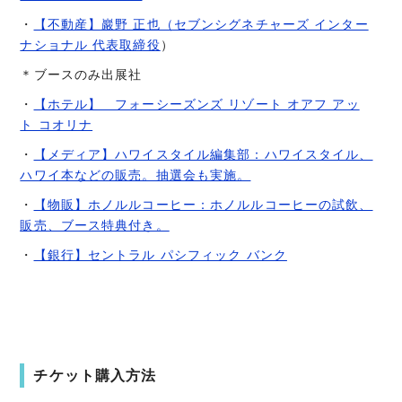
・
【不動産】巖野 正也（セブンシグネチャーズ インター
ナショナル 代表取締役
）
＊ブースのみ出展社
・
【ホテル】 フォーシーズンズ リゾート オアフ アッ
ト コオリナ
・
【メディア】ハワイスタイル編集部：ハワイスタイル、
ハワイ本などの販売。抽選会も実施。
・
【物販】ホノルルコーヒー：ホノルルコーヒーの試飲、
販売、ブース特典付き。
・
【銀行】セントラル パシフィック バンク
チケット購入方法