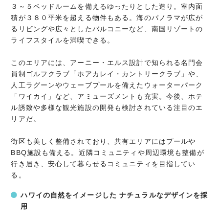
３～５ベッドルームを備えるゆったりとした造り。室内面
積が３８０平米を超える物件もある。海のパノラマが広が
るリビングや広々としたバルコニーなど、南国リゾートの
ライフスタイルを満喫できる。
このエリアには、アーニー・エルス設計で知られる名門会
員制ゴルフクラブ「ホアカレイ・カントリークラブ」や、
人工ラグーンやウェーブプールを備えたウォーターパーク
「ワイカイ」など、アミューズメントも充実。今後、ホテ
ル誘致や多様な観光施設の開発も検討されている注目のエ
リアだ。
街区も美しく整備されており、共有エリアにはプールや
BBQ施設も備える。近隣コミュニティや周辺環境も整備が
行き届き、安心して暮らせるコミュニティを目指してい
る。
ハワイの自然をイメージした ナチュラルなデザインを採
用