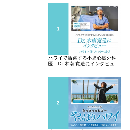
ハワイで活躍する小児心臓外科
医 Dr.木南 寛造にインタビュ...