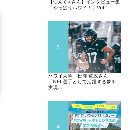
【つんく♂さん】インタビュー集
「やっぱりハワイ！」Vol.1...
ハワイ大学 松澤 寛政さん
「NFL選手として活躍する夢を
実現...