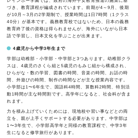
レインボー学園では、政府の海外子女教育推進の施策に基
づき、教育課程が編成されています。前期が4～9月、後期
が10月～3月の2学期制で、授業時間は1日7時間（1クラス
40分）が基本です。義務教育校ではないため、日本の義務
教育終了後の資格は得られませんが、海外にいながら日本
語で学習し、日本文化を学ぶことが出来ます。
4歳児から中学3年生まで
学部は幼稚部・小学部・中学部と3つあります。幼稚部クラ
スは、4歳児のさくら組と5歳児のもみじ組から構成され、
ひらがな・数の学習、図書の時間、音楽の時間、お話の時
間、外遊びの時間、制作の時間などが主な授業内容です。
小学部は1〜6年生で、国語科4時間、算数科2時間、特別活
動1時間が主な時間割です。高学年になると、社会科が含ま
れます。
力を積み上げていくためには、現地校や習い事などとの両
立を、親が上手くサポートする必要があります。中学部は
1〜3年生で、小学部高学年と同様の教育課程で、中学3年
生になると修学旅行があります。