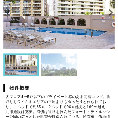
物件概要
各フロア4〜5戸以下のプライベート感のある高層コンド。間
取りもワイキキエリアの平均よりもゆったりと作られてお
り、１ベッドで約65㎡、2ベッドで90㎡越えと160㎡越え。
共用施設は充実。海側は道路を挟んだフォート・デ・ルッシ
ー公園の広々とした眺望が確保されている。所有権、借地権